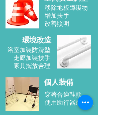
移除地板障礙物
增加扶手
改善照明
環境改造
浴室加裝防滑墊
走廊加裝扶手
家具擺放合理
個人裝備
穿著合適鞋款
使用助行器或拐杖
藥物管理
避免服用導致頭